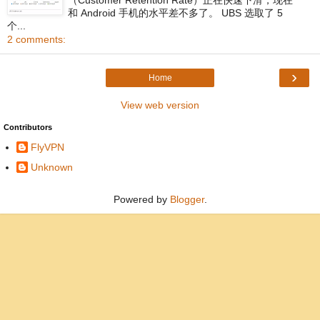
和 Android 手机的水平差不多了。 UBS 选取了 5
个...
2 comments:
›
Home
View web version
Contributors
FlyVPN
Unknown
Powered by
Blogger
.